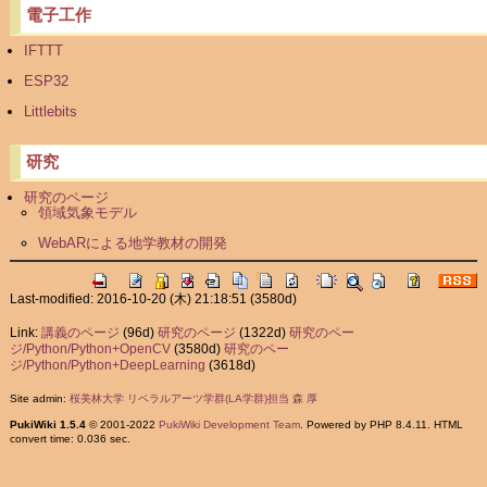
電子工作
IFTTT
ESP32
Littlebits
研究
研究のページ
領域気象モデル
WebARによる地学教材の開発
Last-modified: 2016-10-20 (木) 21:18:51
(3580d)
Link:
講義のページ
(96d)
研究のページ
(1322d)
研究のペー
ジ/Python/Python+OpenCV
(3580d)
研究のペー
ジ/Python/Python+DeepLearning
(3618d)
Site admin:
桜美林大学 リベラルアーツ学群(LA学群)担当 森 厚
PukiWiki 1.5.4
© 2001-2022
PukiWiki Development Team
. Powered by PHP 8.4.11. HTML
convert time: 0.036 sec.