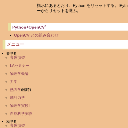
指示にあるとおり、Python をリセットする。IPyt
ーからリセットを選ぶ。
†
Python+OpenCV
OpenCV との組み合わせ
メニュー
春学期
専攻演習
LAセミナー
物理学概論
力学I
熱力学
(臨時)
統計力学
物理学実験I
自然科学実験
秋学期
専攻演習