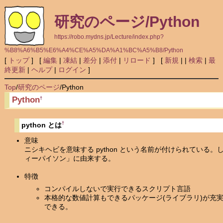
研究のページ/Python
https://robo.mydns.jp/Lecture/index.php?
%B8%A6%B5%E6%A4%CE%A5%DA%A1%BC%A5%B8/Python
[
トップ
] [
編集
|
凍結
|
差分
|
添付
|
リロード
] [
新規
|
|
検索
|
最
終更新
|
ヘルプ
|
ログイン
]
Top
/
研究のページ
/
Python
Python
†
†
python とは
意味
ニシキヘビを意味する python という名前が付けられてい
ィーパイソン」に由来する。
特徴
コンパイルしないで実行できるスクリプト言語
本格的な数値計算もできるパッケージ(ライブラリ)が充実してい
できる。