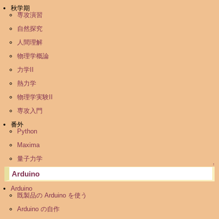
秋学期
専攻演習
自然探究
人間理解
物理学概論
力学II
熱力学
物理学実験II
専攻入門
番外
Python
Maxima
量子力学
↑
Arduino
Arduino
既製品の Arduino を使う
Arduino の自作