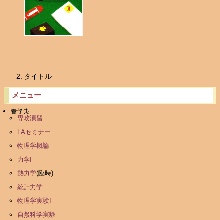
タイトル
メニュー
春学期
専攻演習
LAセミナー
物理学概論
力学I
熱力学
(臨時)
統計力学
物理学実験I
自然科学実験