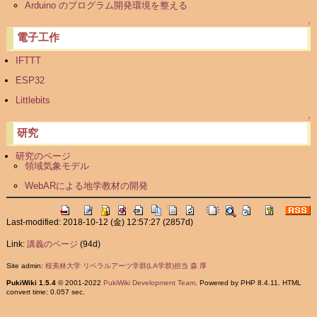
Arduino のプログラム開発環境を整える
↑
電子工作
IFTTT
ESP32
Littlebits
↑
研究
研究のページ
領域気象モデル
WebARによる地学教材の開発
Last-modified: 2018-10-12 (金) 12:57:27
(2857d)
Link:
講義のページ
(94d)
Site admin:
桜美林大学 リベラルアーツ学群(LA学群)担当 森 厚
PukiWiki 1.5.4
© 2001-2022
PukiWiki Development Team
. Powered by PHP 8.4.11. HTML
convert time: 0.057 sec.