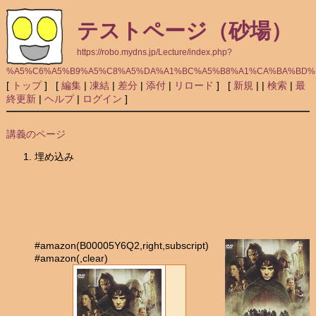
テストページ（砂場）
https://robo.mydns.jp/Lecture/index.php?
%A5%C6%A5%B9%A5%C8%A5%DA%A1%BC%A5%B8%A1%CA%BA%BD%
[
トップ
] [
編集
|
凍結
|
差分
|
添付
|
リロード
] [
新規
|
|
検索
|
最
終更新
|
ヘルプ
|
ログイン
]
講義のページ
埋め込み
#amazon(B00005Y6Q2,right,subscript)
#amazon(,clear)