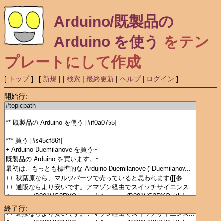
Arduino/既製品の
Arduino を使う
をテン
プレートにして作成
[
トップ
] [
新規
|
|
検索
|
最終更新
|
ヘルプ
|
ログイン
]
開始行:
終了行: