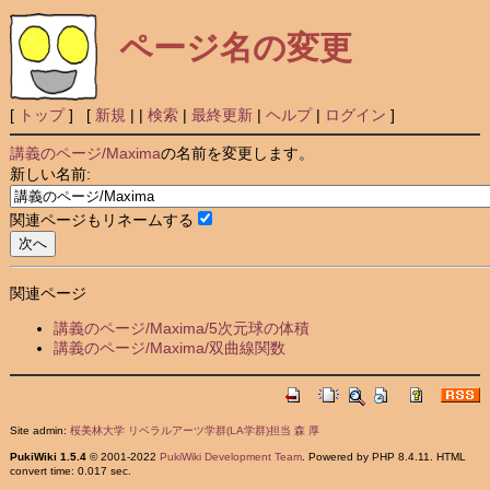
ページ名の変更
[
トップ
] [
新規
|
|
検索
|
最終更新
|
ヘルプ
|
ログイン
]
講義のページ/Maxima
の名前を変更します。
新しい名前:
関連ページもリネームする
関連ページ
講義のページ/Maxima/5次元球の体積
講義のページ/Maxima/双曲線関数
Site admin:
桜美林大学 リベラルアーツ学群(LA学群)担当 森 厚
PukiWiki 1.5.4
© 2001-2022
PukiWiki Development Team
. Powered by PHP 8.4.11. HTML
convert time: 0.017 sec.