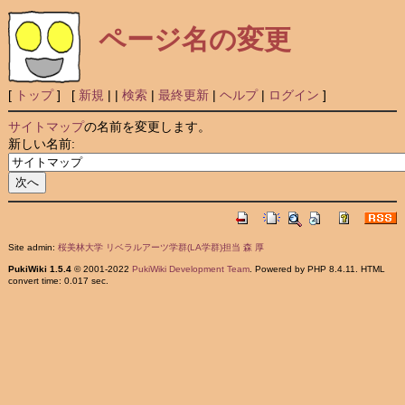
ページ名の変更
[
トップ
] [
新規
|
|
検索
|
最終更新
|
ヘルプ
|
ログイン
]
サイトマップ
の名前を変更します。
新しい名前:
Site admin:
桜美林大学 リベラルアーツ学群(LA学群)担当 森 厚
PukiWiki 1.5.4
© 2001-2022
PukiWiki Development Team
. Powered by PHP 8.4.11. HTML
convert time: 0.017 sec.