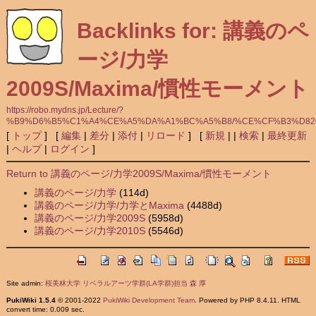
Backlinks for: 講義のペ
ージ/力学
2009S/Maxima/慣性モーメント
https://robo.mydns.jp/Lecture/?
%B9%D6%B5%C1%A4%CE%A5%DA%A1%BC%A5%B8/%CE%CF%B3%D820
[
トップ
] [
編集
|
差分
|
添付
|
リロード
] [
新規
|
|
検索
|
最終更新
|
ヘルプ
|
ログイン
]
Return to 講義のページ/力学2009S/Maxima/慣性モーメント
講義のページ/力学
(114d)
講義のページ/力学/力学とMaxima
(4488d)
講義のページ/力学2009S
(5958d)
講義のページ/力学2010S
(5546d)
Site admin:
桜美林大学 リベラルアーツ学群(LA学群)担当 森 厚
PukiWiki 1.5.4
© 2001-2022
PukiWiki Development Team
. Powered by PHP 8.4.11. HTML
convert time: 0.009 sec.