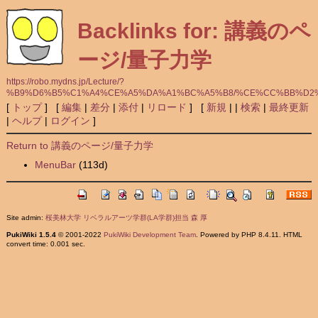
Backlinks for: 講義のペ
ージ/量子力学
https://robo.mydns.jp/Lecture/?
%B9%D6%B5%C1%A4%CE%A5%DA%A1%BC%A5%B8/%CE%CC%BB%D2
[
トップ
] [
編集
|
差分
|
添付
|
リロード
] [
新規
|
|
検索
|
最終更新
|
ヘルプ
|
ログイン
]
Return to 講義のページ/量子力学
MenuBar
(113d)
Site admin:
桜美林大学 リベラルアーツ学群(LA学群)担当 森 厚
PukiWiki 1.5.4
© 2001-2022
PukiWiki Development Team
. Powered by PHP 8.4.11. HTML
convert time: 0.001 sec.