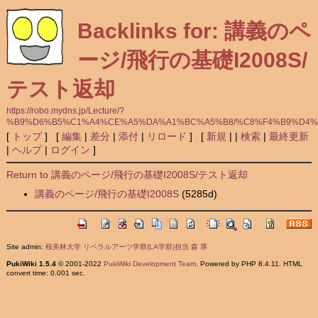
Backlinks for: 講義のペ
ージ/飛行の基礎I2008S/
テスト返却
https://robo.mydns.jp/Lecture/?
%B9%D6%B5%C1%A4%CE%A5%DA%A1%BC%A5%B8/%C8%F4%B9%D4%A
[
トップ
] [
編集
|
差分
|
添付
|
リロード
] [
新規
|
|
検索
|
最終更新
|
ヘルプ
|
ログイン
]
Return to 講義のページ/飛行の基礎I2008S/テスト返却
講義のページ/飛行の基礎I2008S
(5285d)
Site admin:
桜美林大学 リベラルアーツ学群(LA学群)担当 森 厚
PukiWiki 1.5.4
© 2001-2022
PukiWiki Development Team
. Powered by PHP 8.4.11. HTML
convert time: 0.001 sec.