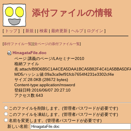
添付ファイルの情報
[
トップ
] [
新規
|
|
検索
|
最終更新
|
ヘルプ
|
ログイン
]
[
添付ファイル一覧
] [
全ページの添付ファイル一覧
]
HinagataFile.doc
ページ:講義のページ/LAセミナー2010
格納ファイル
名:attach/B9D6B5C1A4CEA5DAA1BCA5B82F4C41A5BBA5DF
MD5ハッシュ値:09a3ca9ef91fcb7654f4231e3302cf4e
サイズ:28.0KB (28672 bytes)
Content-type:application/msword
登録日時:2016/06/07 20:27:10
アクセス数:643
このファイルを削除します。(管理者パスワードが必要です)
このファイルを凍結します。(管理者パスワードが必要です)
名前を変更します。(管理者パスワードが必要です)
新しい名前: