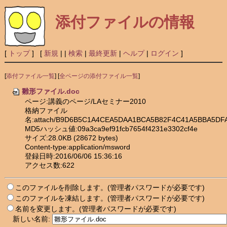
添付ファイルの情報
[
トップ
] [
新規
|
|
検索
|
最終更新
|
ヘルプ
|
ログイン
]
[
添付ファイル一覧
] [
全ページの添付ファイル一覧
]
雛形ファイル.doc
ページ:講義のページ/LAセミナー2010
格納ファイル
名:attach/B9D6B5C1A4CEA5DAA1BCA5B82F4C41A5BBA5DF
MD5ハッシュ値:09a3ca9ef91fcb7654f4231e3302cf4e
サイズ:28.0KB (28672 bytes)
Content-type:application/msword
登録日時:2016/06/06 15:36:16
アクセス数:622
このファイルを削除します。(管理者パスワードが必要です)
このファイルを凍結します。(管理者パスワードが必要です)
名前を変更します。(管理者パスワードが必要です)
新しい名前: