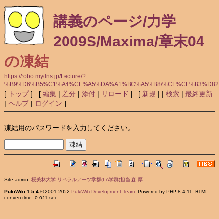
講義のページ/力学
2009S/Maxima/章末04
の凍結
https://robo.mydns.jp/Lecture/?
%B9%D6%B5%C1%A4%CE%A5%DA%A1%BC%A5%B8/%CE%CF%B3%D8200
[
トップ
] [
編集
|
差分
|
添付
|
リロード
] [
新規
|
|
検索
|
最終更新
|
ヘルプ
|
ログイン
]
凍結用のパスワードを入力してください。
Site admin:
桜美林大学 リベラルアーツ学群(LA学群)担当 森 厚
PukiWiki 1.5.4
© 2001-2022
PukiWiki Development Team
. Powered by PHP 8.4.11. HTML
convert time: 0.021 sec.