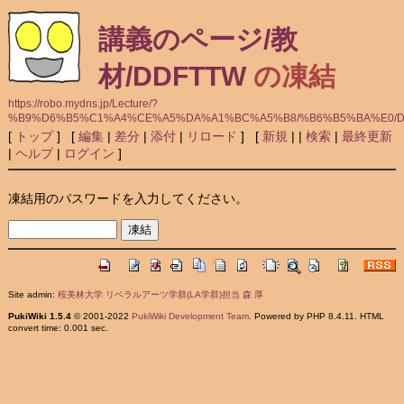
講義のページ/教
材/DDFTTW
の凍結
https://robo.mydns.jp/Lecture/?
%B9%D6%B5%C1%A4%CE%A5%DA%A1%BC%A5%B8/%B6%B5%BA%E0/D
[
トップ
] [
編集
|
差分
|
添付
|
リロード
] [
新規
|
|
検索
|
最終更新
|
ヘルプ
|
ログイン
]
凍結用のパスワードを入力してください。
Site admin:
桜美林大学 リベラルアーツ学群(LA学群)担当 森 厚
PukiWiki 1.5.4
© 2001-2022
PukiWiki Development Team
. Powered by PHP 8.4.11. HTML
convert time: 0.001 sec.