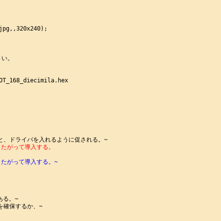
pg,,320x240);

い。

OT_168_diecimila.hex

指示にしたがって導入する。
指示にしたがって導入する。~
る。~

確保するか、~


