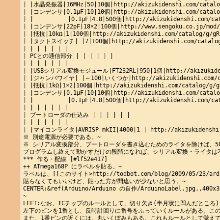
| |水晶発振器|16MHz|50|10個|http://akizukidenshi.com/catalog
| |コンデンサ|0.1μF|10|10個|http://akizukidenshi.com/catalog
| |          |0.1μF|4.8|500個|http://akizukidenshi.com/cat
| |コンデンサ|22pF|18×2|100個|http://www.sengoku.co.jp/mod/sg
| |抵抗|10kΩ|1|100個|http://akizukidenshi.com/catalog/g/gR-
| |タクトスイッチ| |7|100個|http://akizukidenshi.com/catalog/
| | | | | | |

| PCとの通信部分 | | | | | |

| | | | | | |

| |USBシリアル変換モジュール|FT232RL|950|1個|http://akizukidensh
| |ジャンパワイヤ| |～100|いくつか|http://akizukidenshi.com/cat
| |抵抗|1kΩ|1×2|100個|http://akizukidenshi.com/catalog/g/gR
| |コンデンサ|0.1μF|10|10個|http://akizukidenshi.com/catalog
| |          |0.1μF|4.8|500個|http://akizukidenshi.com/cat
| | | | | | |

| ブートローダの仕込み | | | | | |

| | | | | | |

| |マイコンライタ|AVRISP mkII|4000|1 | http://akizukidenshi.c
※ 別途電源が必要である。~

※ シリアル変換部分、ブートローダを書き込むためのライタを除けば、50
プログラムし終えて動かすだけの段階になれば、シリアル変換・ライタは不
*** 作る・配線 [#lf52e417]

++ ATmega168P にラベルを貼る。~

ラベルは、[[このサイト>http://todbot.com/blog/2009/05/23/ard
貼らなくてもいいけど、貼った方が間違いが少ないと思う。~

CENTER:&ref(Arduino/Arduino の自作/ArduinoLabel.jpg,,400x30
~

LEFT:なお、ICチップのルールとして、切り欠き(半月状に凹んだところ)
左下のピンを1番とし、反時計回りに番号をふっていくルールがある。この
また、1番ピンの近くには、丸いくぼみもある。これもルールとして覚えて