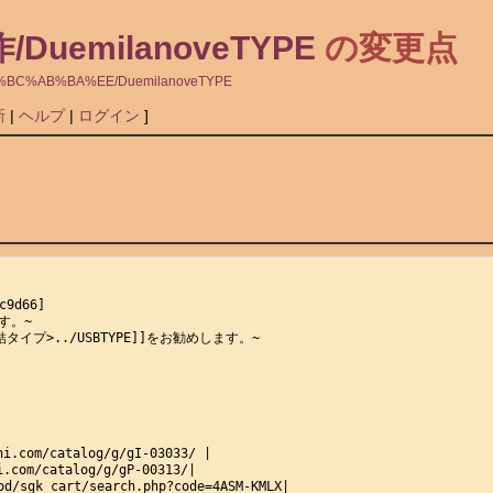
作/DuemilanoveTYPE
の変更点
A4%CE%BC%AB%BA%EE/DuemilanoveTYPE
新
|
ヘルプ
|
ログイン
]
d66]

す。~

プ>../USBTYPE]]をお勧めします。~

com/catalog/g/gI-03033/ |

com/catalog/g/gP-00313/|

/sgk_cart/search.php?code=4ASM-KMLX|
