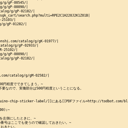
/g/gP-00545/|

/g/gP-00090/|

alog/g/gP-02182/|

k_cart/search.php?multi=RPE2C1H220J2K1Z01B|

25103/|

g/gP-01282/|

i.com/catalog/g/gK-01977/|

alog/g/gP-02933/|

-25102/|

/g/gP-00090/|

alog/g/gP-02182/|

om/catalog/g/gM-02582/|

0円程度でできてしまう。~

要なので、実働部分は500円程度ということになる。

uino-chip-sticker-label/]]にある[[PDFファイル>http://todbot.com/
0);~

を左側にしたときに、~

番号はここでも使うので確認しておきたい。~

おきたい。
