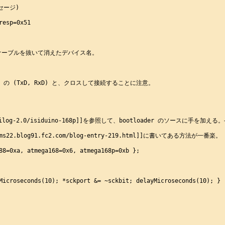
ージ)

esp=0x51

る。ケーブルを抜いて消えたデバイス名。

o の (TxD, RxD) と、クロスして接続することに注意。

isi/bakilog-2.0/isiduino-168p]]を参照して、bootloader のソースに手
.blog91.fc2.com/blog-entry-219.html]]に書いてある方法が一番楽。

88=0xa, atmega168=0x6, atmega168p=0xb };

Microseconds(10); *sckport &= ~sckbit; delayMicroseconds(10); }
