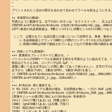
~

~

プリントされたくぼみの部分を合わせて合わせてラベルを貼るようにする。(つま
~

++ 本体部分の構成~

写真のように配線する。左下の白いボタンは「タクトスイッチ」、左上は10
CENTER:&ref(Arduino/Arduino の自作/ArduinoWired.jpg,,400x30
LEFT:銀色の水晶発振器は、9番ピン(xt1)と10番ピン(xt2)の間につなぐ
 ここで、公開されている設計図との違いについて説明する。将来、動作が
 　　○ 水晶発振器とグランド(GND)との間のコンデンサ(それぞれ22p
 　　○ 両側のGNDは内部で接続されているようなので両者の間の接続を省
++ USBシリアル変換部~

+++ 変換部をブレッドボードに載せる。~

パソコンからのUSBケーブルを接続する部分を写真のように組み立てる。~

抵抗はどちらも1kΩ、コンデンサは0.1μF。~

基盤に書いてある文字はピンの間に書いてあって紛らわしい。文字の下のピ
左下から 1番目(TxD), 2番目(DTR), 5番目(RxD)を使う。~

// CENTER:&ref(Arduino/Arduino の自作/USB232.jpg,,300x200);
CENTER:&ref(USB232C_2.jpg,,320x240);~

~

+++ Arduino 側と接続する。~

※ RS-232C のシリアル通信の場合、主従関係が無い。一方の RxD は他
// CENTER:&ref(Arduino/Arduino の自作/Arduino_USB.jpg,,400x
|変換モジュール側|間に挟むもの|Arduino 本体側|h

|Vcc| |Vcc(7番)(あるいは 20番上段)|

|GND| |gnd(8番)(あるいは22番,下段)|

|TxD| 抵抗1kΩ|rxd(2番)|

|DTR| コンデンサ 0.1μF| rst(1番)|
