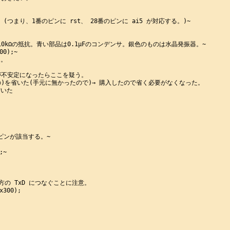
り、1番のピンに rst、 28番のピンに ai5 が対応する。)~

kΩの抵抗。青い部品は0.1μFのコンデンサ。銀色のものは水晶発振器。~

0);~

。

不安定になったらここを疑う。

Fの)を省いた(手元に無かったので)→ 購入したので省く必要がなくなった。

いた

ンが該当する。~

~

方の TxD につなぐことに注意。

300);
