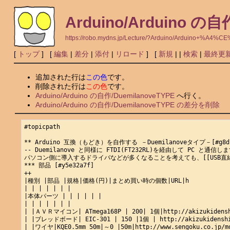
Arduino/Arduino の自
https://robo.mydns.jp/Lecture/?Arduino/Arduino+%
[
トップ
] [
編集
|
差分
|
添付
|
リロード
] [
新規
|
|
検索
|
最終更
追加された行は
この色
です。
削除された行は
この色
です。
Arduino/Arduino の自作/DuemilanoveTYPE
へ行く。
Arduino/Arduino の自作/DuemilanoveTYPE の差分を削除
#topicpath

** Arduino 互換（もどき）を自作する －Duemilanoveタイプ－[#g8dc9
-- Duemilanove と同様に FTDI(FT232RL)を経由して PC と通信しま
パソコン側に導入するドライバなどが多くなることを考えても、[[USB直結タイ
*** 部品 [#y5e32a7f]

++

|種別 |部品 |規格|価格(円)|まとめ買い時の個数|URL|h

| | | | | | |

|本体パーツ | | | | | |

| | | | | | |

| |ＡＶＲマイコン| ATmega168P | 200| 1個|http://akizukidenshi.
| |ブレッドボード| EIC-301 | 150 |1個 | http://akizukidenshi.
| |ワイヤ|KQE0.5mm 50m|～0 |50m|http://www.sengoku.co.jp/mod