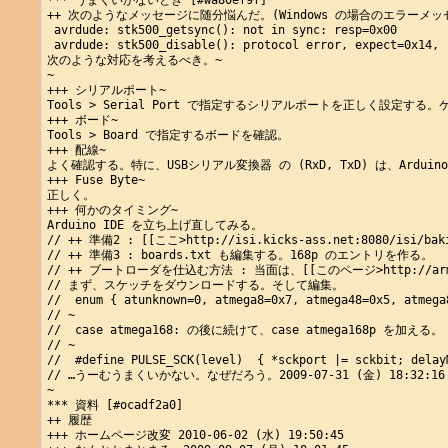
*** うまくいかないとき [#wa80ef9f]

++ 次のようなメッセージに随分悩んだ。(Windows の場合のエラーメッセ
 avrdude: stk500_getsync(): not in sync: resp=0x00

 avrdude: stk500_disable(): protocol error, expect=0x14, r
次のような対応を考えるべき。~

~

+++ シリアルポート~

Tools > Serial Port で指定するシリアルポートを正しく設定す
+++ ボード~

Tools > Board で指定するボードを確認。

+++ 配線~

よく確認する。特に、USBシリアル変換器 の (RxD, TxD) は、Arduin
+++ Fuse Byte~

正しく。

+++ 何かのタイミング~

Arduino IDE を立ち上げ直してみる。

// ++ 準備2 : [[ここ>http://isi.kicks-ass.net:8080/
// ++ 準備3 : boards.txt も編集する。168p のエントリを作る。

// ++ ブートローダを仕込む方法 : 当面は、[[このページ>http://arms22
// まず、スケッチをダウンロードする。そして編集。

//  enum { atunknown=0, atmega8=0x7, atmega48=0x5, atmega
// ~

//  case atmega168: の後に続けて、case atmega168p を加える。

// ~

//  #define PULSE_SCK(level)  { *sckport |= sckbit; delay
// …うーむうまくいかない。なぜだろう。2009-07-31 (金) 18:32:16

~

*** 資料 [#ocadf2a0]

++ 履歴

+++ ホームページ改変 2010-06-02 (水) 19:50:45
