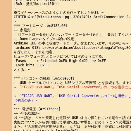
|RxD| 抵抗1kΩ|txd(3番)|

~

※ワイヤーハーネスのようなものを作っておくと便利。~

CENTER:&ref(WireHarness.jpg,,320x240); &ref(Connection_2.j
~

*** ブートローダ [#e8182b60]

++ 参照先~

「[[ブートローダを仕込む>../ブートローダを仕込む]]」参照してくださ
++ Duemilanoveタイプの場合の設定

Arduino IDE の中に各種ブートローダが含まれています。その中から~

 arduino-018\hardware\arduino\bootloaders\atmega\ATmegaBO
を探し出し、それを指定。~

ヒューズ(フューズ)とロックについては次のようにする。

 Fuses     : Extended 0xF8 High 0xDD Low 0xFF

 Lock bits : 0xFF

とする。~

~

*** パソコンへの接続 [#w5d3e80f]

→ 「FT232R USB UART」「USB Serial Converter」の二つを
→ 「FT232R USB UART」「USB Serial Converter」の二つを
（初回のみ）~
~
*** 電源電圧 [#z9175eca]

++ 今後の課題~

以上の話は、５Ｖの安定した電源が USB 経由で得られている場合の話であ
実際にパソコンから切り離して単独で動かす場合、どのように５Ｖの電源を
また、どの程度の許容度があるか、などは、まだ検討中（正確には検討前）