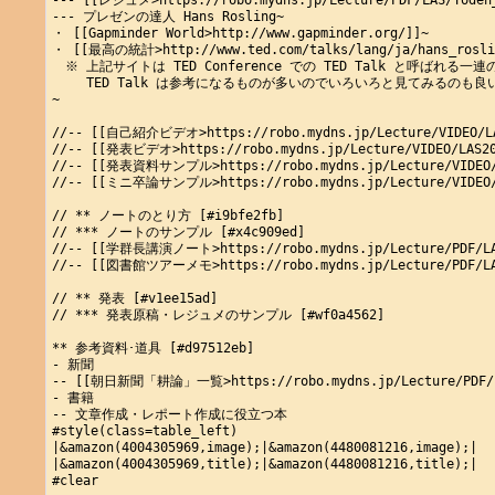
--- [[レジュメ>https://robo.mydns.jp/Lecture/PDF/LAS/Toden_
--- プレゼンの達人 Hans Rosling~

・ [[Gapminder World>http://www.gapminder.org/]]~

・ [[最高の統計>http://www.ted.com/talks/lang/ja/hans_rosling
　※ 上記サイトは TED Conference での TED Talk と呼ばれる一
　　 TED Talk は参考になるものが多いのでいろいろと見てみるのも良い
~

//-- [[自己紹介ビデオ>https://robo.mydns.jp/Lecture/VIDEO/
//-- [[発表ビデオ>https://robo.mydns.jp/Lecture/VIDEO/LA
//-- [[発表資料サンプル>https://robo.mydns.jp/Lecture/VIDEO/LA
//-- [[ミニ卒論サンプル>https://robo.mydns.jp/Lecture/VIDEO/LA
// ** ノートのとり方 [#i9bfe2fb]

// *** ノートのサンプル [#x4c909ed]

//-- [[学群長講演ノート>https://robo.mydns.jp/Lecture/PDF
//-- [[図書館ツアーメモ>https://robo.mydns.jp/Lecture/PDF
// ** 発表 [#v1ee15ad]

// *** 発表原稿・レジュメのサンプル [#wf0a4562]

** 参考資料･道具 [#d97512eb]

- 新聞

-- [[朝日新聞「耕論」一覧>https://robo.mydns.jp/Lecture/PDF/
- 書籍

-- 文章作成・レポート作成に役立つ本

#style(class=table_left)

|&amazon(4004305969,image);|&amazon(4480081216,image);|

|&amazon(4004305969,title);|&amazon(4480081216,title);|

#clear
