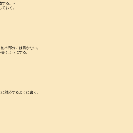
する。~

ておく。

他の部分には書かない。

書くようにする。

に対応するように書く。
