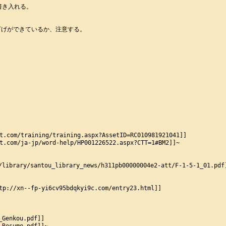
き入れる。

げができているか、注意する。

m/training/training.aspx?AssetID=RC010981921041]]

om/ja-jp/word-help/HP001226522.aspx?CTT=1#BM2]]~

brary/santou_library_news/h311pb00000004e2-att/F-1-5-1_01.p
fp-yi6cv95bdqkyi9c.com/entry23.html]]

Genkou.pdf]]
