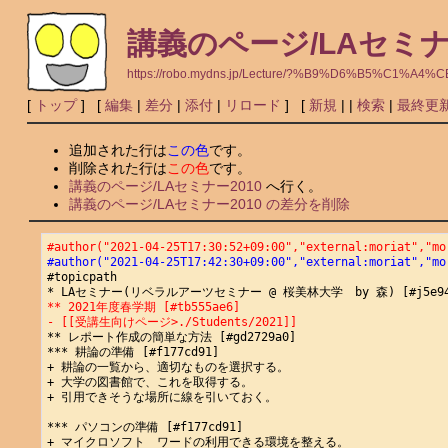
講義のページ/LAセミナ
https://robo.mydns.jp/Lecture/?%B9%D6%B5%C
[
トップ
] [
編集
|
差分
|
添付
|
リロード
] [
新規
|
|
検索
|
最終更
追加された行は
この色
です。
削除された行は
この色
です。
講義のページ/LAセミナー2010
へ行く。
講義のページ/LAセミナー2010 の差分を削除
#author("2021-04-25T17:30:52+09:00","external:moriat","mo
#author("2021-04-25T17:42:30+09:00","external:moriat","mo
#topicpath

** 2021年度春学期 [#tb555ae6]
- [[受講生向けページ>./Students/2021]]
** レポート作成の簡単な方法 [#gd2729a0]

*** 耕論の準備 [#f177cd91]

+ 耕論の一覧から、適切なものを選択する。

+ 大学の図書館で、これを取得する。

+ 引用できそうな場所に線を引いておく。

*** パソコンの準備 [#f177cd91]

+ マイクロソフト　ワードの利用できる環境を整える。
