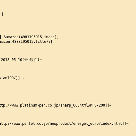
|

| &amazon(4883195015,image); |

mazon(4883195015,title);|

3-05-10(金)現在)~

-am700/]] ）~

www.platinum-pen.co.jp/sharp_06.html#MPS-200]]~

/www.pentel.co.jp/newproduct/energel_euro/index.html]]~
