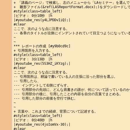
+ 「講義のページ」で検索し、左のメニューから「LAセミナー」を選んで
+  雛形ファイル(&ref(LASReportFormat.docx);)をダウンロードし
#style(class=table_left)

|ビデオ： 0分10秒　|h

|#youtube_res(y4LJPDDvIiQ);|

#clear

ここで、次のような点に注意する。

-- 各章のタイトルが左側にインデントされていて目立つようになっている
~

~

*** レポートの作成 [#y9b0cd9c]

+ 引用箇所を入力する。

#style(class=table_left)

|ビデオ： 3分13秒　|h

|#youtube_res(5S3HZ_iKYzg);|

#clear

ここで、次のような点に注意する。

-- 引用箇所は、耕論で書いている人の主張に沿った部分を選ぶ。

-- 引用したら、

--- インデントして右側にずらす。

--- 引用部分の先頭に、どんな肩書きの誰が、何について語っているのか
--- 引用部分の後に、引用したことの内容を自分の言葉でまとめる。

--- 引用した部分の前後を空行で挟む。

~

~

+ 言葉や、これまでの経緯、背景について記述する。

#style(class=table_left)

|ビデオ： 0分40秒　|h

|#youtube_res(4joIomVx-30);|

#clear
