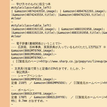
~

-- 学び方そのものに役立つ本

#style(class=table_left)

| &amazon(487424355X,image); | &amazon(4894762293,image); 
|&amazon(487424355X,title); |&amazon(4894762293,title);|

#clear

~

#style(class=table_left)

|&amazon(488319213X,image); | &amazon(4883191958,image); 
|&amazon(488319213X,title);|&amazon(4883191958,title);|&a
#clear

~

-- 電子辞書(書籍関係ということで)~

--- 広辞苑、百科事典、英英辞典が入っているもの(ただし1万円以下 ※ 201
&amazon(B002MT07KK,image);

&amazon(B002MSU66G,image);~

&amazon(B002MT07KK);~

（ [[製造元のページ>http://www.sharp.co.jp/papyrus/lineup/pw
~

- 文房具(生協で買うと定価の15%引きです。たしか。)~

-- 筆記用具~

--- シャープペンシル~

&amazon(B002MP65E6,image);~

定価 210円　／ &amazon(B002MP65E6); ／ [[製造元ホームページ>http://
~

--- ボールペン~

&amazon(B002LEHYY8,image);~

定価 178円　／ &amazon(B002LEHYY8);  ／ [[製造元ホームページ>http:/
特に 0.7mm がおすすめ。~

~
