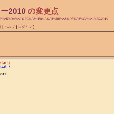
ー2010
の変更点
1%A4%CE%A5%DA%A1%BC%A5%B8/LA%A5%BB%A5%DF%A5%CA%A1%BC2010
新
|
ヘルプ
|
ログイン
]
riat")
riat")