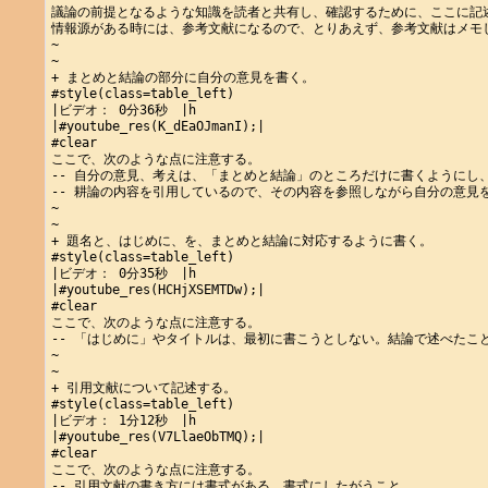
議論の前提となるような知識を読者と共有し、確認するために、ここに記述
情報源がある時には、参考文献になるので、とりあえず、参考文献はメモし
~

~

+ まとめと結論の部分に自分の意見を書く。

#style(class=table_left)

|ビデオ： 0分36秒　|h

|#youtube_res(K_dEaOJmanI);|

#clear

ここで、次のような点に注意する。

-- 自分の意見、考えは、「まとめと結論」のところだけに書くようにし、
-- 耕論の内容を引用しているので、その内容を参照しながら自分の意見を
~

~

+ 題名と、はじめに、を、まとめと結論に対応するように書く。

#style(class=table_left)

|ビデオ： 0分35秒　|h

|#youtube_res(HCHjXSEMTDw);|

#clear

ここで、次のような点に注意する。

-- 「はじめに」やタイトルは、最初に書こうとしない。結論で述べたこと
~

~

+ 引用文献について記述する。

#style(class=table_left)

|ビデオ： 1分12秒　|h

|#youtube_res(V7LlaeObTMQ);|

#clear

ここで、次のような点に注意する。

-- 引用文献の書き方には書式がある。書式にしたがうこと。
