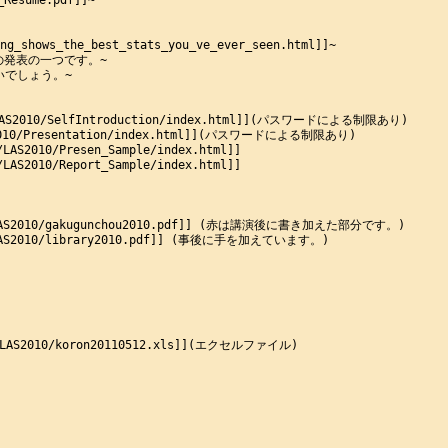
Resume.pdf]]~

_shows_the_best_stats_you_ve_ever_seen.html]]~

連の発表の一つです。~

でしょう。~

LAS2010/SelfIntroduction/index.html]](パスワードによる制限あり)

S2010/Presentation/index.html]](パスワードによる制限あり)

S2010/Presen_Sample/index.html]]

S2010/Report_Sample/index.html]]

/LAS2010/gakugunchou2010.pdf]] (赤は講演後に書き加えた部分です。)

/LAS2010/library2010.pdf]] (事後に手を加えています。)

LAS2010/koron20110512.xls]](エクセルファイル)
