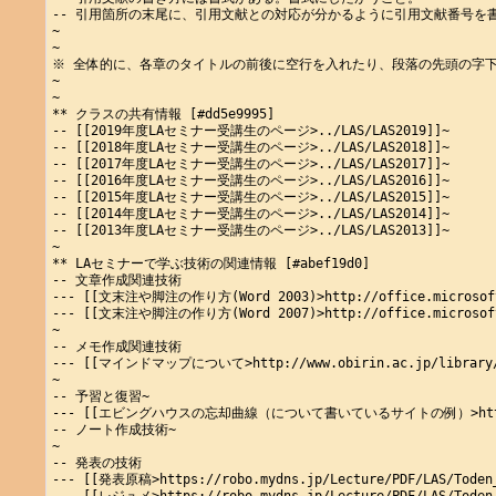
-- 引用箇所の末尾に、引用文献との対応が分かるように引用文献番号を書
~

~

※ 全体的に、各章のタイトルの前後に空行を入れたり、段落の先頭の字下
~

~

** クラスの共有情報 [#dd5e9995]

-- [[2019年度LAセミナー受講生のページ>../LAS/LAS2019]]~

-- [[2018年度LAセミナー受講生のページ>../LAS/LAS2018]]~

-- [[2017年度LAセミナー受講生のページ>../LAS/LAS2017]]~

-- [[2016年度LAセミナー受講生のページ>../LAS/LAS2016]]~

-- [[2015年度LAセミナー受講生のページ>../LAS/LAS2015]]~

-- [[2014年度LAセミナー受講生のページ>../LAS/LAS2014]]~

-- [[2013年度LAセミナー受講生のページ>../LAS/LAS2013]]~

~

** LAセミナーで学ぶ技術の関連情報 [#abef19d0]

-- 文章作成関連技術

--- [[文末注や脚注の作り方(Word 2003)>http://office.microsoft.co
--- [[文末注や脚注の作り方(Word 2007)>http://office.microsoft.c
~

-- メモ作成関連技術

--- [[マインドマップについて>http://www.obirin.ac.jp/library/li
~

-- 予習と復習~

--- [[エビングハウスの忘却曲線（について書いているサイトの例）>http://xn--
-- ノート作成技術~

~

-- 発表の技術

--- [[発表原稿>https://robo.mydns.jp/Lecture/PDF/LAS/Toden_