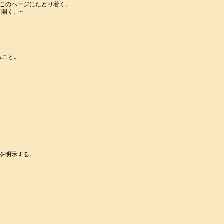
このページにたどり着く。

て開く。~

こと。

を明示する。
